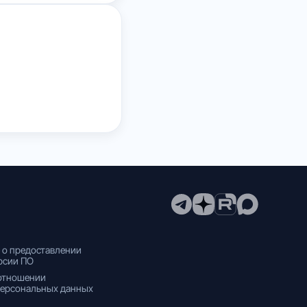
 о предоставлении
рсии ПО
 отношении
персональных данных