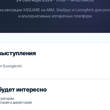
ка миграции XSQUARE на ARM, Эльбрус и LoongArch для рос
и альтернативных аппаратных платформ
выступления
n (LoongArch)
будет интересно
траторам
торам и директорам