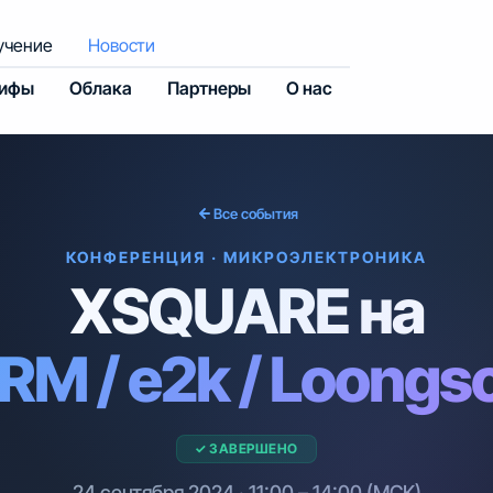
учение
Новости
рифы
Облака
Партнеры
О нас
Все события
КОНФЕРЕНЦИЯ · МИКРОЭЛЕКТРОНИКА
XSQUARE на
RM / e2k / Loongs
✓ ЗАВЕРШЕНО
24 сентября 2024 · 11:00 – 14:00 (МСК)