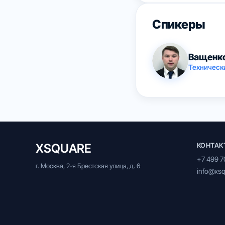
Спикеры
Ващенко
Техническ
XSQUARE
КОНТАК
+7 499 7
г. Москва, 2-я Брестская улица, д. 6
info@xsq