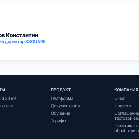
в Константин
ий директор XSQUARE
ТЫ
ПРОДУКТ
КОМПАНИЯ
03 38 99
Платформа
О нас
uare.ru
Документация
Новости
Обучение
Соглашение
тестовой ве
Тарифы
Политика в
обработки 