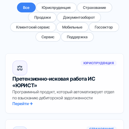
Тарифы
Все
Юриспруденция
Страхование
Продажи
Документооборот
Облака
Клиентский сервис
Мобильные
Госсектор
Партнеры
Сервис
Поддержка
О нас
ЮРИСПРУДЕНЦИЯ
⚖️
Претензионно-исковая работа ИС
«ЮРИСТ»
Программный продукт, который автоматизирует отдел
по взысканию дебиторской задолженности
Перейти