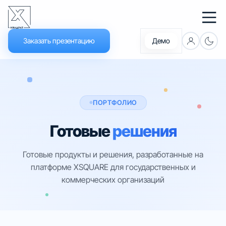
Заказать презентацию
Демо
Что нового
Документация
ПОРТФОЛИО
Обучение
Готовые
решения
Новости
Готовые продукты и решения, разработанные на
платформе XSQUARE для государственных и
Платформа
коммерческих организаций
Решения