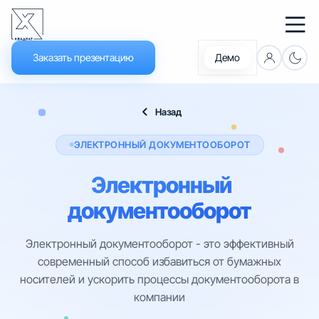
Заказать презентацию
Демо
Что нового
Назад
Документация
ЭЛЕКТРОННЫЙ ДОКУМЕНТООБОРОТ
Обучение
Электронный
Новости
документооборот
Электронный документооборот - это эффективный
Платформа
современный способ избавиться от бумажных
носителей и ускорить процессы документооборота в
Решения
компании