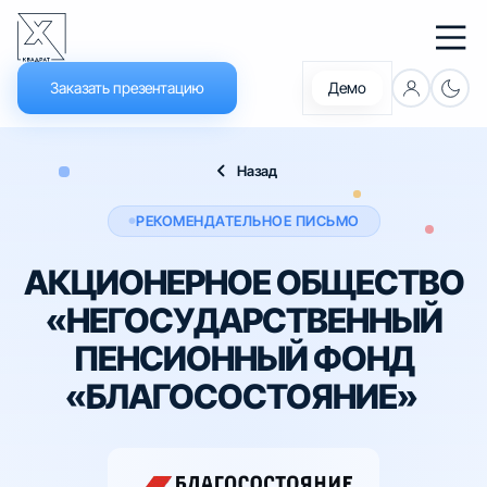
Заказать презентацию
Демо
Что нового
Назад
Документация
РЕКОМЕНДАТЕЛЬНОЕ ПИСЬМО
Обучение
АКЦИОНЕРНОЕ ОБЩЕСТВО
Новости
«НЕГОСУДАРСТВЕННЫЙ
ПЕНСИОННЫЙ ФОНД
Платформа
«БЛАГОСОСТОЯНИЕ»
Решения