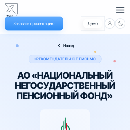
Заказать презентацию
Демо
Что нового
Назад
Документация
РЕКОМЕНДАТЕЛЬНОЕ ПИСЬМО
Обучение
АО «НАЦИОНАЛЬНЫЙ
Новости
НЕГОСУДАРСТВЕННЫЙ
ПЕНСИОННЫЙ ФОНД»
Платформа
Решения