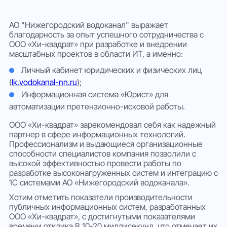
Тарифы
АО "Нижегородский водоканал" выражает
Облака
благодарность за опыт успешного сотрудничества с
ООО «Хи-квадрат» при разработке и внедрении
масштабных проектов в области ИТ, а именно:
Партнеры
Личный кабинет юридических и физических лиц
(
lk.vodokanal-nn.ru
);
О нас
Информационная система «Юрист» для
автоматизации претензионно-исковой работы.
ООО «Хи-квадрат» зарекомендовал себя как надежный
партнер в сфере информационных технологий.
Профессионализм и выдающиеся организационные
способности специалистов компания позволили с
высокой эффективностью провести работы по
разработке высоконагруженных систем и интеграцию с
1С системами АО «Нижегородский водоканала».
Хотим отметить показатели производительности
публичных информационных систем, разработанных
ООО «Хи-квадрат», с достигнутыми показателями
времени отклика В 10-20 миллисекунд, что отмечает их